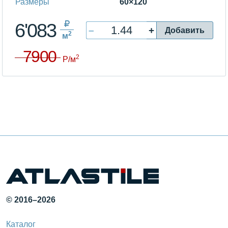
Размеры
60×120
6'083
–
+
Добавить
2
м
7900
2
P/м
© 2016–2026
Каталог