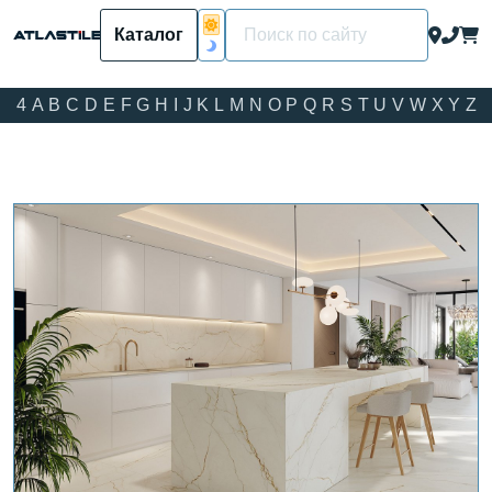
Каталог
4
A
B
C
D
E
F
G
H
I
J
K
L
M
N
O
P
Q
R
S
T
U
V
W
X
Y
Z