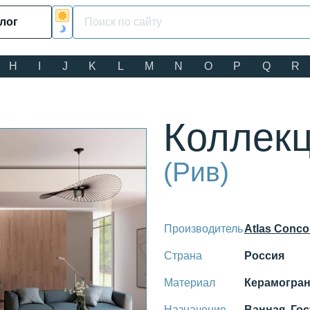
лог
H
I
J
K
L
M
N
O
P
Q
R
Коллекц
(Рив)
Производитель
Atlas Conco
Страна
Россия
Материал
Керамогран
Назначение
Ванная, Гос