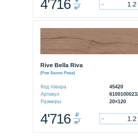
4'716
–
2
м
Rive Bella Riva
(Рив Белла Рива)
Код товара
45420
Артикул
6100100023
Размеры
20×120
4'716
–
2
м