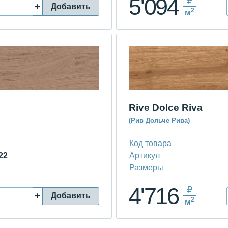
5'094
+
Добавить
2
м
Rive Dolce Riva
(Рив Дольче Рива)
Код товара
22
Артикул
Размеры
4'716
+
Добавить
2
м