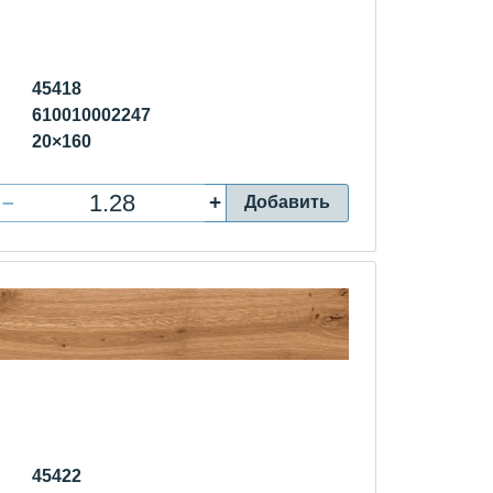
45418
610010002247
20×160
–
+
Добавить
45422