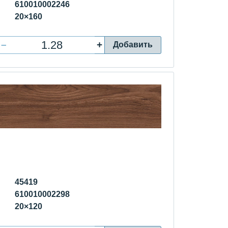
610010002246
20×160
–
+
Добавить
45419
610010002298
20×120