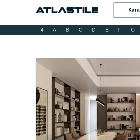
Ката
4
A
B
C
D
E
F
G