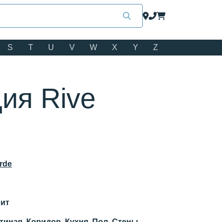
S
T
U
V
W
X
Y
Z
ия Rive
rde
ит
тиная, Коридор, Кухня, Пол, Стены,