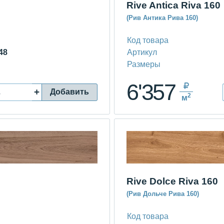
Rive Antica Riva 160
(Рив Антика Рива 160)
Код товара
48
Артикул
Размеры
6'357
+
Добавить
2
м
Rive Dolce Riva 160
(Рив Дольче Рива 160)
Код товара