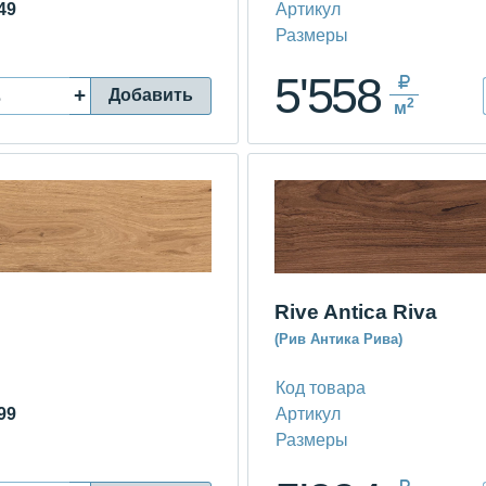
49
Артикул
Размеры
5'558
+
Добавить
2
м
Rive Antica Riva
(Рив Антика Рива)
Код товара
99
Артикул
Размеры