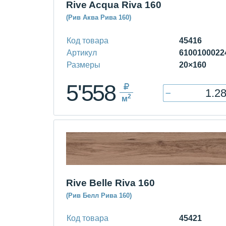
Rive Acqua Riva 160
(Рив Аква Рива 160)
Код товара
45416
Артикул
6100100022
Размеры
20×160
5'558
–
2
м
Rive Belle Riva 160
(Рив Белл Рива 160)
Код товара
45421