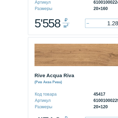
Артикул
6100100022
Размеры
20×160
5'558
–
2
м
Rive Acqua Riva
(Рив Аква Рива)
Код товара
45417
Артикул
6100100022
Размеры
20×120