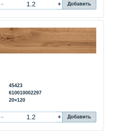
–
+
Добавить
45423
610010002297
20×120
–
+
Добавить